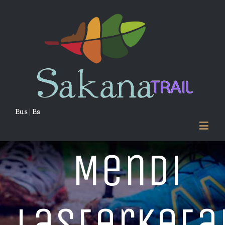
Eus
|
Es
Mendi
lasterketa